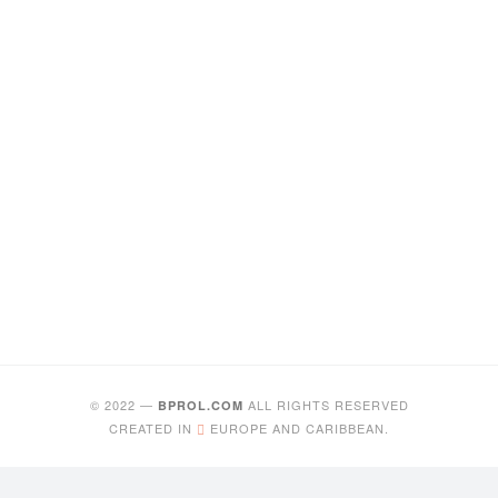
© 2022 —
ALL RIGHTS RESERVED
BPROL.COM
CREATED IN
EUROPE AND CARIBBEAN.